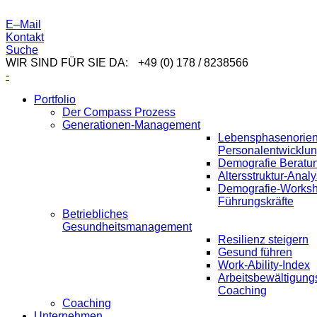
E–Mail
Kontakt
Suche
WIR SIND FÜR SIE DA:
+49 (0) 178 / 8238566
-
Portfolio
Der Compass Prozess
Generationen-Management
Lebensphasenorient
Personalentwicklu
Demografie Beratu
Altersstruktur-Anal
Demografie-Worksh
Führungskräfte
Betriebliches
Gesundheitsmanagement
Resilienz steigern
Gesund führen
Work-Ability-Index
Arbeitsbewältigung
Coaching
Coaching
Unternehmen